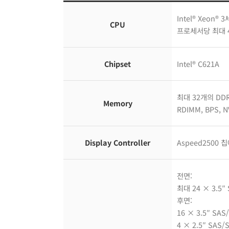
Intel® Xeon® 3
CPU
프로세서당 최대 4
Chipset
Intel® C621A
최대 32개의 DDR
Memory
RDIMM, BPS, 
Display Controller
Aspeed2500 
전면:
최대 24 × 3.5
후면:
16 × 3.5″ SA
4 × 2.5″ SAS