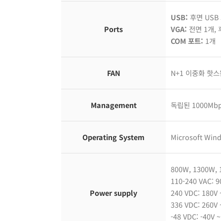
USB:
후면 USB 3
Ports
VGA:
전면 1개, 
COM 포트:
1개
FAN
N+1 이중화 핫스왑
Management
독립된 1000Mb
Operating System
Microsoft Wind
800W, 1300W
110-240 VAC: 9
Power supply
240 VDC: 180V 
336 VDC: 260V 
-48 VDC: -40V ~