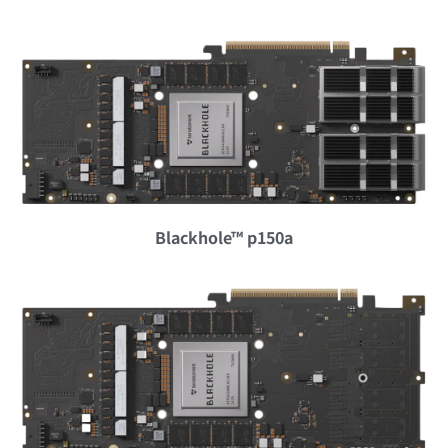
Blackhole™ p150a