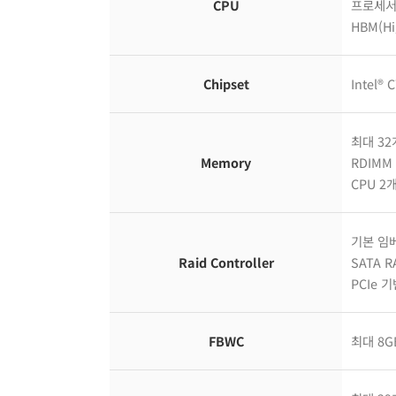
CPU
프로세서당
HBM(Hi
Chipset
Intel® 
최대 32
Memory
RDIMM
CPU 2
기본 임
Raid Controller
SATA RA
PCIe 
FBWC
최대 8G