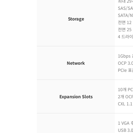
최대 2
SAS/S
SATA/
Storage
전면 12 
전면 25 
4 드라이
1Gbps
Network
OCP 3.
PCIe 표
10개 PC
Expansion Slots
2개 OCP
CXL 1
1 VGA
USB 3.